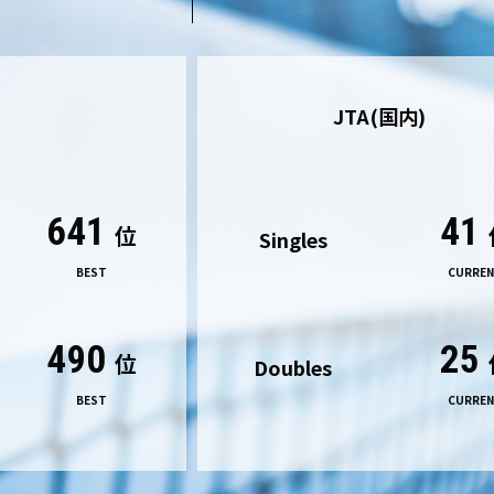
JTA(国内)
641
41
位
Singles
BEST
CURRE
490
25
位
Doubles
BEST
CURRE