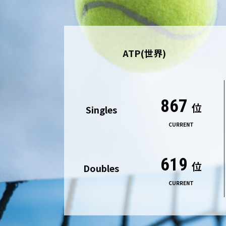
ATP(世界)
867
位
Singles
CURRENT
619
位
Doubles
CURRENT